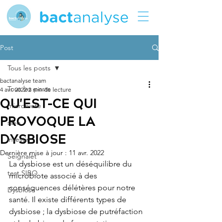
Post
Tous les posts
bactanalyse team
Tous les posts
4 avr. 2022
2 min de lecture
QU'EST-CE QUI
microbiote
PROVOQUE LA
sibo
DYSBIOSE
intestin
Dernière mise à jour :
11 avr. 2022
Seignalet
La dysbiose est un déséquilibre du 
test SIBO
microbiote associé à des 
conséquences délétères pour notre 
Dysbiose
santé. Il existe différents types de 
dysbiose ; la dysbiose de putréfaction 